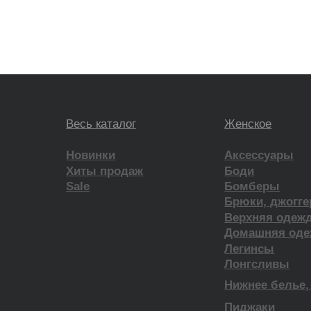
*проект Meta Platforms Inc., де
Наверх
которой запрещена в РФ