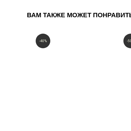
ВАМ ТАКЖЕ МОЖЕТ ПОНРАВИТ
После подписки на указанный e-mail приде
рублей на ваш первый заказ от 5000 рубле
Предложение действует только для новых 
не регистрировались в программе рассыло
-40%
-5
Весь ката
Новинки
© ВСЕ ПРАВА ЗАЩИЩЕНЫ. VALIRI STREET — 2026
Хиты про
Sale