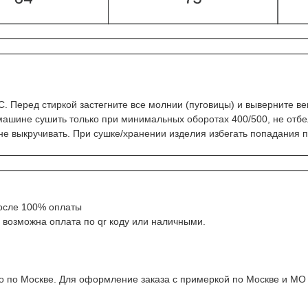
С. Перед стиркой застегните все молнии (пуговицы) и выверните 
 машине сушить только при минимальных оборотах 400/500, не отбе
 не выкручивать. При сушке/хранении изделия избегать попадания 
после 100% оплаты
 возможна оплата по qr коду или наличными.
ко по Москве. Для оформление заказа с примеркой по Москве и М
лку и получите
ю покупку