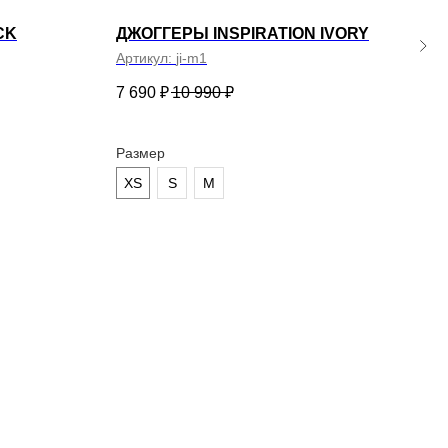
CK
ДЖОГГЕРЫ INSPIRATION IVORY
ДЖО
Артикул:
ji-m1
Арти
7 690
₽
10 990
₽
8 99
Размер
Раз
XS
S
M
XS