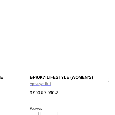
ДЕ
БРЮКИ LIFESTYLE (WOMEN'S)
ДЖ
Артикул:
lft-1
Арти
3 990
₽
7 990
₽
5 99
Размер
Раз