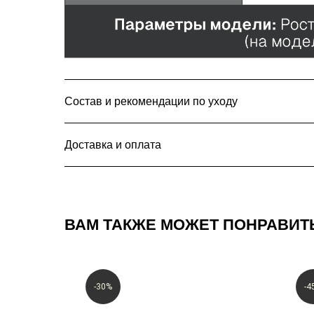
Состав и рекомендации по уходу
Доставка и оплата
Подпишитесь на нашу рассы
промокод на 500 ₽ на перву
ВАМ ТАКЖЕ МОЖЕТ ПОНРАВИТ
После подписки на указанный e-mail приде
-30%
-4
рублей на ваш первый заказ от 5000 рубле
Предложение действует только для новых 