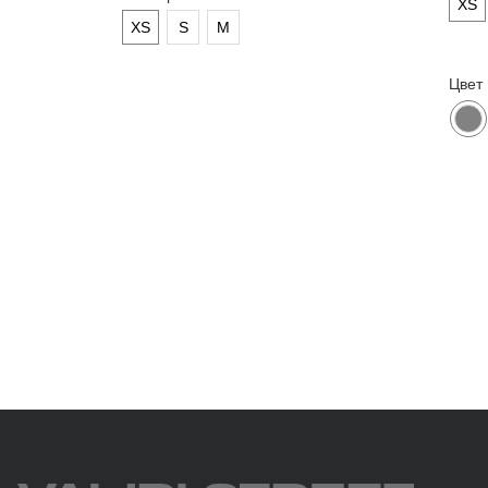
XS
XS
S
M
ПОДПИСАТЬСЯ
Цвет
Нажимая на кнопку «Подписаться», вы даете согласие
на обработку персональных данных в соответствии с
Политикой конфиденциальности
ПОЛИТИКА КОНФИДЕНЦИАЛЬНОСТИ
СОГЛАСИЕ НА ПОЛУЧЕНИЕ РАСС