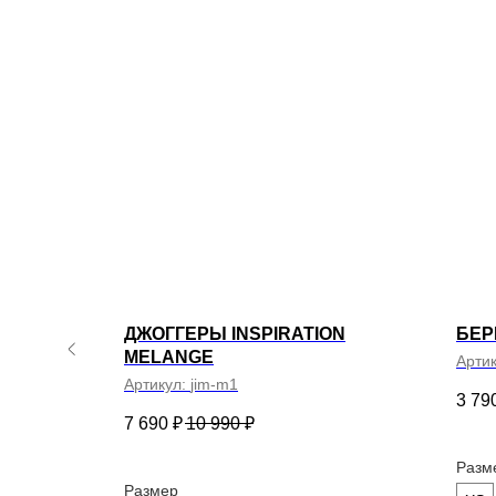
не регистрировались в программе рассыло
Весь ката
Новинки
© ВСЕ ПРАВА ЗАЩИЩЕНЫ. VALIRI STREET — 2026
Хиты про
Sale
ДЖОГГЕРЫ INSPIRATION
БЕР
MELANGE
Арти
Артикул:
jim-m1
3 79
7 690
₽
10 990
₽
Разм
ПОДПИШИТЕСЬ НА НАШУ РАССЫЛКУ И ПОЛУЧИТЕ ПРОМОКОД
НА 500 ₽ НА ПЕРВУЮ ПОКУПКУ
Размер