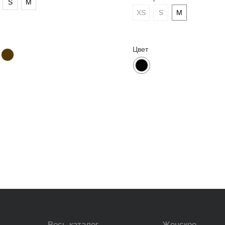
S
M
XS
S
M
Контакты и соц. сети
Клиентский сервис
Цвет
Консультация в Telegram
Instagram*
Оплата и доставка
Консультация в WhatsApp
Консультация в Telegram
Обмен и возврат
Telegram-канал
Сертификаты
VK
О бренде
Pinterest
ЫЛОК
ПУБЛИЧНАЯ ОФЕРТА
*проект Meta Platforms Inc., де
Наверх
которой запрещена в РФ