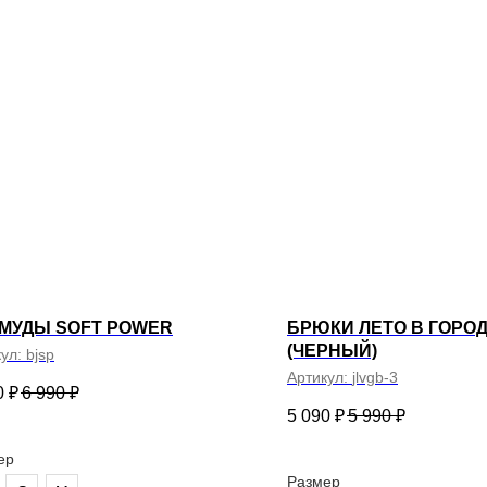
к VALIRI STREET.
Нажимая на кнопку «Подписаться», вы даете согласие
на обработку персональных данных в соответствии с
Политикой конфиденциальности
лог
Женское
Мужское
Аксессуары
Джоггеры
Свитшоты, бомберы
даж
Боди
Бомберы
Свитеры
Футболки
Брюки, джоггеры
Верхняя одежда
Худи
Домашняя одежда
Шорты
Легинсы
Лонгсливы
Нижнее белье, купальники
МУДЫ SOFT POWER
БРЮКИ ЛЕТО В ГОРО
Пиджаки
(ЧЕРНЫЙ)
кул:
bjsp
Рубашки
Артикул:
jlvgb-3
Свитеры
0
₽
6 990
₽
Топы
Фитнес линейка
5 090
₽
5 990
₽
Футболки
Худи, свитшоты
ер
Шорты
Размер
Юбки, платья