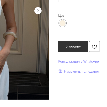
Цвет
В корзину
К
онсультация в WhatsApp
Намекнуть на подарок