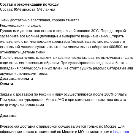
Состав и рекомендации по уходу
Состав: 95% вискоза, 5% лайкра
Ткань достаточно эластичная, хорошо тянется.
Рекомендации по уходу:
Ручная или деликатная стирка в стиральной машине 30’С. Перед стиркой
застегните все молнии (пуговицы) и выверните вещь наизнанку. Стирать
желательно с мягким моющим средством (гелем), тщательно полоскать, в
Женское
Весь каталог
Мужское
стиральной машине сушить только при минимальных оборотах 400/500, не
Sale
отбеливать цветные ткани.
Новинки
После стирки нужно: встряхнуть изделие несколько раз, не выкручивать - дать
Хиты продаж
воде стечь естественным образом. При сушке/хранении изделия избегать
попадания прямых солнечных лучей, не стоит сушить рядом с батареями или
Клиентский сервис
Контакты и соц. сети
другими источниками тепла.
Консультация в WhatsApp
Консультация в Telegram
Доставка и оплата
Оплата и доставка
Консультация в Telegram
Оплата
Обмен и возврат
Instagram*
Сертификаты
Telegram-канал
О бренде
VK
Заказы с доставкой по России и миру осуществляются после 100% оплаты
Pinterest
При доставке курьером по Москве/МО и при самовывозе возможна оплата
по qr коду или наличными.
Доставка
ПОДПИШИТЕСЬ НА НАШУ РАССЫЛКУ И ПОЛУЧИТЕ
ПРОМОКОД НА 500 ₽ НА ПЕРВУЮ ПОКУПКУ
Курьерская доставка с примеркой осуществляется только по Москве. Для
оформление заказа с примеркой по Москве и МО напишите нам в
Instagram
,
Нажимая 