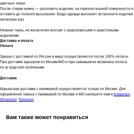
цветные ткани.
После стирки нужно — разложить изделие, на горизонтальной поверхности и
оставить до полного высыхания. Когда одежда высохнет, встряхните изделие
несколько раз.
Нежная ткань, не желателен контакт с шероховатыми и шерстяными
изделиями.
Доставка и оплата
Оплата
Женское
Весь каталог
Заказы с доставкой по России и миру осуществляются после 100% оплаты
Мужское
При доставке курьером по Москве/МО и при самовывозе возможна оплата
Sale
Новинки
по qr коду или наличными.
Хиты продаж
Доставка
Клиентский сервис
Контакты и соц. сети
Курьерская доставка с примеркой осуществляется только по Москве. Для
Консультация в WhatsApp
Консультация в Telegram
Оплата и доставка
Консультация в Telegram
оформление заказа с примеркой по Москве и МО напишите нам в
Instagram
,
Обмен и возврат
Instagram*
WhatsApp
,
Telegram
Сертификаты
Telegram-канал
О бренде
VK
Pinterest
Вам также может понравиться
ПОДПИШИТЕСЬ НА НАШУ РАССЫЛКУ И ПОЛУЧИТЕ
ПРОМОКОД НА 500 ₽ НА ПЕРВУЮ ПОКУПКУ