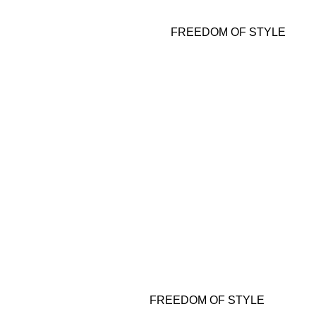
FREEDOM OF STYLE
ПОДПИШИТЕСЬ НА НАШУ РАССЫЛКУ И ПОЛУЧИТЕ ПРОМОКОД
НА 500 ₽ НА ПЕРВУЮ ПОКУПКУ
ПОДПИСАТЬСЯ
Нажимая на кнопку «Подписаться», вы даете согласие
на обработку персональных данных в соответствии с
Политикой конфиденциальности
FREEDOM OF STYLE