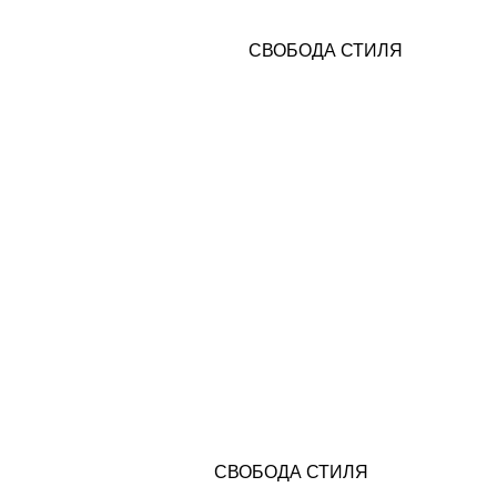
Верхняя одежда
Худи
Домашняя одежда
Шорты
Легинсы
СВОБОДА СТИЛЯ
Лонгсливы
Нижнее белье, купальники
Пиджаки
Рубашки
Свитеры
Топы
Фитнес линейка
Футболки
Худи, свитшоты
Шорты
Юбки, платья
Контакты и соц. сети
Клиентский сервис
Консультация в Telegram
Instagram*
Оплата и доставка
Консультация в WhatsApp
Консультация в Telegram
Обмен и возврат
Telegram-канал
Сертификаты
VK
О бренде
Pinterest
СВОБОДА СТИЛЯ