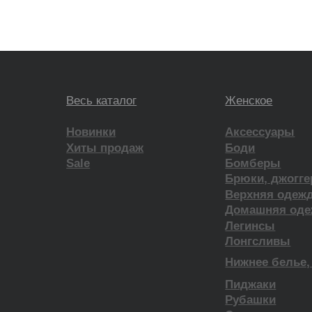
ЫЛОК
ПУБЛИЧНАЯ ОФЕРТА
*проект Meta Platforms Inc., де
Наверх
которой запрещена в РФ