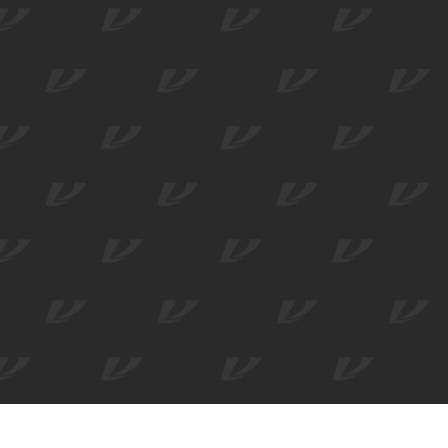
Подпишитесь на нашу рассы
промокод на 500 ₽ на перву
После подписки на указанный e-mail приде
рублей на ваш первый заказ от 5000 рубле
Предложение действует только для новых 
не регистрировались в программе рассыло
Весь ката
Новинки
© ВСЕ ПРАВА ЗАЩИЩЕНЫ. VALIRI STREET — 2026
Хиты про
Sale
FREEDOM OF STYLE