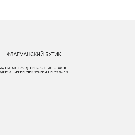
ребрянический
рые не были
СКИЙ БУТИК
ирки
НО С 11 ДО 22:00 ПО
ИЧЕСКИЙ ПЕРЕУЛОК 6.
нстаграм
йная
лем.
пателем,
вильная
х правил,
 возврата
 обмену
о в