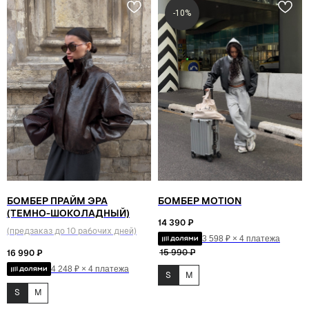
-10%
БОМБЕР ПРАЙМ ЭРА
БОМБЕР MOTION
(ТЕМНО-ШОКОЛАДНЫЙ)
14 390
₽
(предзаказ до 10 рабочих дней)
3 598 ₽ × 4 платежа
15 990
₽
16 990
₽
4 248 ₽ × 4 платежа
S
M
S
M