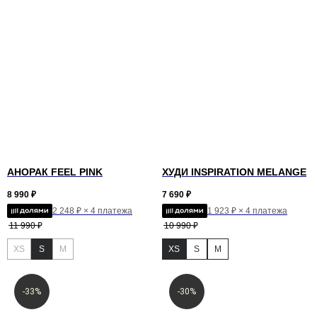
АНОРАК FEEL PINK
ХУДИ INSPIRATION MELANGE
8 990
₽
7 690
₽
2 248 ₽ × 4 платежа
1 923 ₽ × 4 платежа
11 990
₽
10 990
₽
XS
S
M
XS
S
M
-33%
-30%