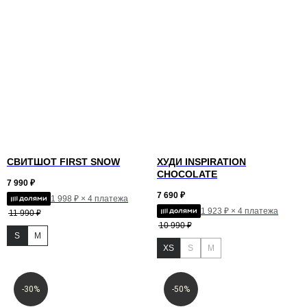
СВИТШОТ FIRST SNOW
ХУДИ INSPIRATION
CHOCOLATE
7 990
₽
7 690
₽
1 998 ₽ × 4 платежа
1 923 ₽ × 4 платежа
11 990
₽
10 990
₽
S
M
XS
S
M
-30%
-50%