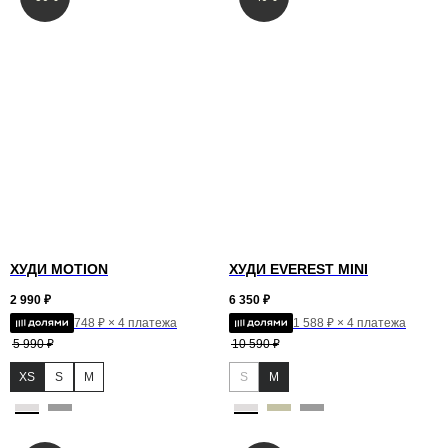
ХУДИ MOTION
ХУДИ EVEREST MINI
2 990
₽
6 350
₽
748 ₽ × 4 платежа
1 588 ₽ × 4 платежа
5 990
₽
10 590
₽
XS
S
M
S
M