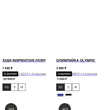
ХУДИ INSPIRATION IVORY
ОЛИМПИЙКА OLYMPIC
7 690
₽
3 990
₽
1 923 ₽ × 4 платежа
998 ₽ × 4 платежа
10 990
₽
7 990
₽
XS
S
M
XS
S
M
-50%
-40%