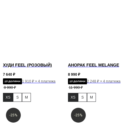
ХУДИ FEEL (РОЗОВЫЙ)
АНОРАК FEEL MELANGE
7 640
₽
8 990
₽
1 910 ₽ × 4 платежа
2 248 ₽ × 4 платежа
8 990
₽
11 990
₽
XS
S
M
XS
S
M
-25%
-25%