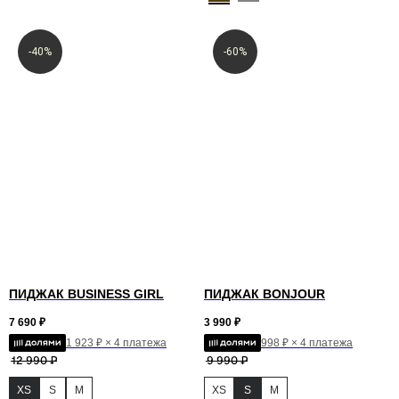
-40%
-60%
ПИДЖАК BUSINESS GIRL
ПИДЖАК BONJOUR
7 690
₽
3 990
₽
1 923 ₽ × 4 платежа
998 ₽ × 4 платежа
12 990
₽
9 990
₽
Женское
Весь каталог
Мужское
XS
S
M
XS
S
M