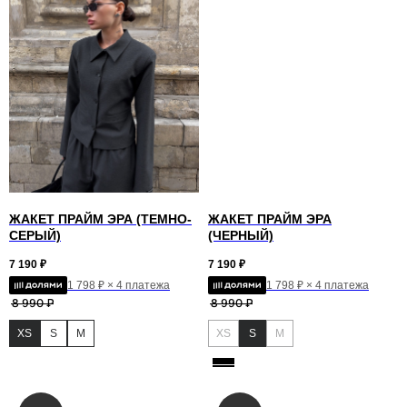
ЖАКЕТ ПРАЙМ ЭРА (ТЕМНО-
ЖАКЕТ ПРАЙМ ЭРА
СЕРЫЙ)
(ЧЕРНЫЙ)
7 190
₽
7 190
₽
1 798 ₽ × 4 платежа
1 798 ₽ × 4 платежа
8 990
₽
8 990
₽
XS
S
M
XS
S
M