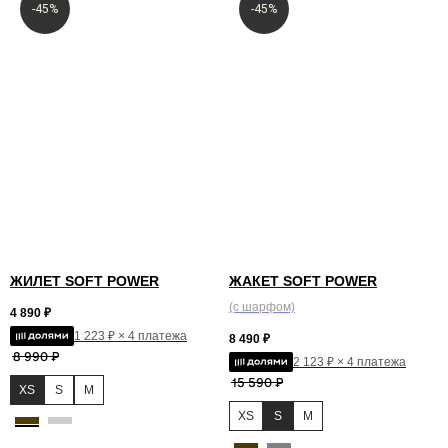
-45%
-45%
ЖИЛЕТ SOFT POWER
ЖАКЕТ SOFT POWER
(c шарфом)
4 890
₽
1 223 ₽ × 4 платежа
8 490
₽
8 990
₽
2 123 ₽ × 4 платежа
15 590
₽
XS
S
M
XS
S
M