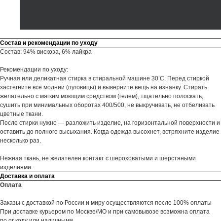
Состав и рекомендации по уходу
Состав: 94% вискоза, 6% лайкра
Рекомендации по уходу:
Ручная или деликатная стирка в стиральной машине 30’С. Перед стиркой
застегните все молнии (пуговицы) и выверните вещь на изнанку. Стирать
желательно с мягким моющим средством (гелем), тщательно полоскать,
сушить при минимальных оборотах 400/500, не выкручивать, не отбеливать
цветные ткани.
После стирки нужно — разложить изделие, на горизонтальной поверхности и
оставить до полного высыхания. Когда одежда высохнет, встряхните изделие
несколько раз.
Нежная ткань, не желателен контакт с шероховатыми и шерстяными
изделиями.
Доставка и оплата
Оплата
Заказы с доставкой по России и миру осуществляются после 100% оплаты
При доставке курьером по Москве/МО и при самовывозе возможна оплата
по qr коду или наличными.