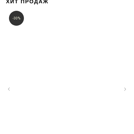
ХИТ ПРОДАЖ
-30%
Женское
Весь каталог
Мужское
Sale
Новинки
Хиты продаж