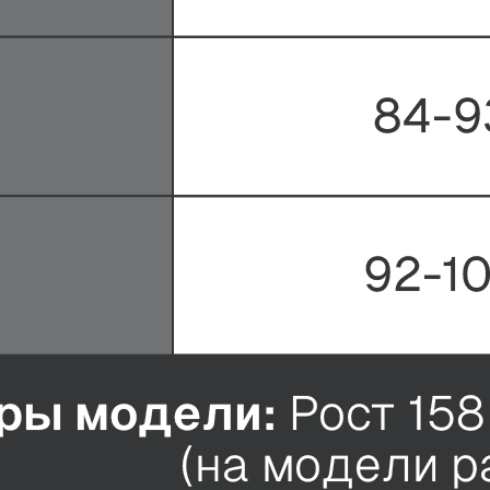
сылку и получите
вую покупку
т промокод на скидку 500
й.