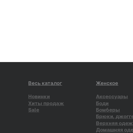
Юбки, платья
Контакты и соц. сети
Клиентский сервис
Консультация в Telegram
Instagram*
Оплата и доставка
Консультация в WhatsApp
Консультация в Telegram
Обмен и возврат
Telegram-канал
Сертификаты
VK
О бренде
Pinterest
ЫЛОК
ПУБЛИЧНАЯ ОФЕРТА
*проект Meta Platforms Inc.,
Наверх
деятельность которой запрещ