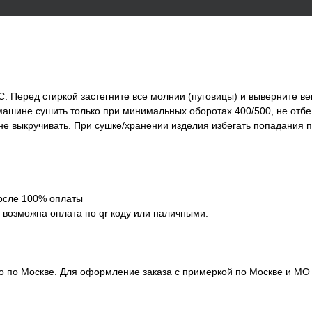
клиентов, которые
к VALIRI STREET.
Нажимая на кнопку «Подписаться», вы даете согласие
на обработку персональных данных в соответствии с
Политикой конфиденциальности
алог
Женское
Мужское
С. Перед стиркой застегните все молнии (пуговицы) и выверните 
 машине сушить только при минимальных оборотах 400/500, не отбе
Аксессуары
Джоггеры
 не выкручивать. При сушке/хранении изделия избегать попадания 
Свитшоты, бомберы
одаж
Боди
Бомберы
Свитеры
Футболки
Брюки, джоггеры
Верхняя одежда
Худи
Домашняя одежда
Шорты
Легинсы
Лонгсливы
после 100% оплаты
Нижнее белье,
 возможна оплата по qr коду или наличными.
купальники
Пиджаки
Рубашки
Свитеры
Топы
Фитнес линейка
ко по Москве. Для оформление заказа с примеркой по Москве и М
Футболки
Худи, свитшоты
Шорты