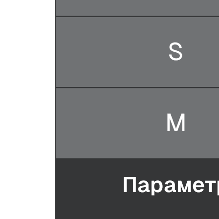
Подпишитесь на нашу рас
промокод на 500 ₽ на пер
После подписки на указанный e-mail приде
рублей на ваш первый заказ от 5000 рубле