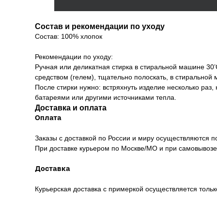
Предложение действует только для новых 
не регистрировались в программе рассыло
Состав и рекомендации по уходу
Состав: 100% хлопок
Рекомендации по уходу:
Весь кат
Ручная или деликатная стирка в стиральной машине 30’
средством (гелем), тщательно полоскать, в стиральной
Новинки
© ВСЕ ПРАВА ЗАЩИЩЕНЫ. VALIRI STREET — 2026
После стирки нужно: встряхнуть изделие несколько раз,
Хиты пр
батареями или другими источниками тепла.
Sale
Доставка и оплата
Оплата
Заказы с доставкой по России и миру осуществляются 
При доставке курьером по Москве/МО и при самовывозе
Доставка
Курьерская доставка с примеркой осуществляется толь
ПОДПИШИТЕСЬ НА НАШУ РАССЫЛКУ И ПОЛУЧИТЕ
ПРОМОКОД НА 500 ₽ НА ПЕРВУЮ ПОКУПКУ