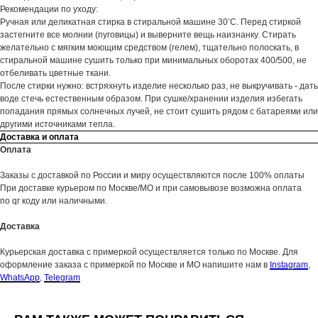
Рекомендации по уходу:
Ручная или деликатная стирка в стиральной машине 30’С. Перед стиркой
застегните все молнии (пуговицы) и выверните вещь наизнанку. Стирать
желательно с мягким моющим средством (гелем), тщательно полоскать, в
стиральной машине сушить только при минимальных оборотах 400/500, не
отбеливать цветные ткани.
После стирки нужно: встряхнуть изделие несколько раз, не выкручивать - дать
воде стечь естественным образом. При сушке/хранении изделия избегать
попадания прямых солнечных лучей, не стоит сушить рядом с батареями или
другими источниками тепла.
Доставка и оплата
Оплата
Заказы с доставкой по России и миру осуществляются после 100% оплаты
При доставке курьером по Москве/МО и при самовывозе возможна оплата
по qr коду или наличными.
Доставка
Курьерская доставка с примеркой осуществляется только по Москве. Для
оформление заказа с примеркой по Москве и МО напишите нам в
Instagram
,
WhatsApp
,
Telegram
Женское
Весь каталог