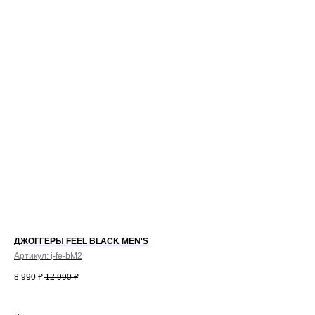
ДЖОГГЕРЫ FEEL BLACK MEN'S
Артикул:
j-fe-bM2
8 990
₽
12 990
₽