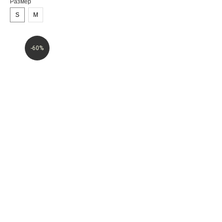
Размер
S
M
-60%