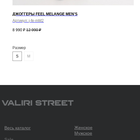
Топы
Фитнес линейка
Футболки
Худи, свитшоты
ДЖОГГЕРЫ FEEL MELANGE MEN'S
Шорты
Юбки, платья
Артикул:
j-fe-mM2
8 990
₽
12 990
₽
Размер
S
M