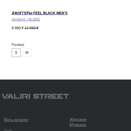
Топы
Фитнес линейка
Футболки
Худи, свитшоты
ДЖОГГЕРЫ FEEL BLACK MEN'S
Шорты
Юбки, платья
Артикул:
j-fe-bM2
8 990
₽
12 990
₽
Размер
S
M