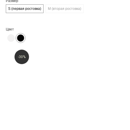
Размер
S (первая ростовка)
M (вторая ростовка)
Цвет
-30%