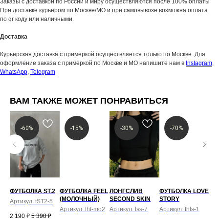
Заказы с доставкой по России и миру осуществляются после 100% оплаты
При доставке курьером по Москве/МО и при самовывозе возможна оплата
по qr коду или наличными.
Доставка
Курьерская доставка с примеркой осуществляется только по Москве. Для
оформление заказа с примеркой по Москве и МО напишите нам в
Instagram
,
WhatsApp
,
Telegram
Женское
Весь каталог
Мужское
Sale
Новинки
ВАМ ТАКЖЕ МОЖЕТ ПОНРАВИТЬСЯ
Хиты продаж
Клиентский сервис
Контакты и соц. сети
-60%
-15%
-30%
-70%
Консультация в WhatsApp
Консультация в Telegram
Оплата и доставка
Консультация в Telegram
Обмен и возврат
Instagram*
Сертификаты
Telegram-канал
О бренде
VK
Pinterest
EEL
ФУТБОЛКА ST.2
ФУТБОЛКА FEEL
ЛОНГСЛИВ
ФУТБОЛКА LOVE
T-
(МОЛОЧНЫЙ)
SECOND SKIN
STORY
ПОДПИШИТЕСЬ НА НАШУ РАССЫЛКУ И ПОЛУЧИТЕ
Артикул:
tST2-5
Арт
ПРОМОКОД НА 500 ₽ НА ПЕРВУЮ ПОКУПКУ
1
Артикул:
thf-mo2
Артикул:
lss-7
Артикул:
thls-1
2 190
₽
5 390
₽
2 8