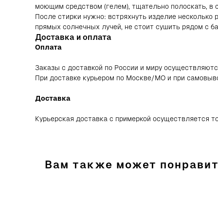
моющим средством (гелем), тщательно полоскать, в 
После стирки нужно: встряхнуть изделие несколько р
Весь кат
прямых солнечных лучей, не стоит сушить рядом с б
Новинки
© ВСЕ ПРАВА ЗАЩИЩЕНЫ. VALIRI STREET — 2026
Доставка и оплата
Хиты пр
Оплата
Sale
Заказы с доставкой по России и миру осуществляютс
При доставке курьером по Москве/МО и при самовыво
Доставка
Курьерская доставка с примеркой осуществляется то
ПОДПИШИТЕСЬ НА НАШУ РАССЫЛКУ И ПОЛУЧИТЕ
Вам также может понрави
ПРОМОКОД НА 500 ₽ НА ПЕРВУЮ ПОКУПКУ
ПОДПИСАТЬСЯ
Нажимая на кнопку «Подписаться», вы даете согласие