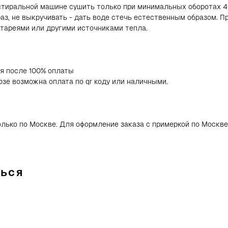
стиральной машине сушить только при минимальных оборотах 4
аз, не выкручивать - дать воде стечь естественным образом. П
алог
Женское
Мужское
атареями или другими источниками тепла.
Аксессуары
Джоггеры
Свитшоты, бомберы
одаж
Боди
Бомберы
Свитеры
Футболки
Брюки, джоггеры
Верхняя одежда
Худи
я после 100% оплаты
Домашняя одежда
Шорты
зе возможна оплата по qr коду или наличными.
Легинсы
Лонгсливы
Нижнее белье,
купальники
Пиджаки
Рубашки
лько по Москве. Для оформление заказа с примеркой по Москв
Свитеры
Топы
Фитнес линейка
Футболки
Худи, свитшоты
ться
Шорты
Юбки, платья
Контакты и соц. сети
Клиентский сервис