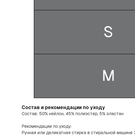
Подпишитесь на нашу рас
промокод на 500 ₽ на пер
После подписки на указанный e-mail пр
500 рублей на ваш первый заказ от 500
Предложение действует только для нов
Состав и рекомендации по уходу
не регистрировались в программе рассы
Состав: 50% нейлон, 45% полиэстер, 5% эластан
Рекомендации по уходу:
Ручная или деликатная стирка в стиральной машине 3