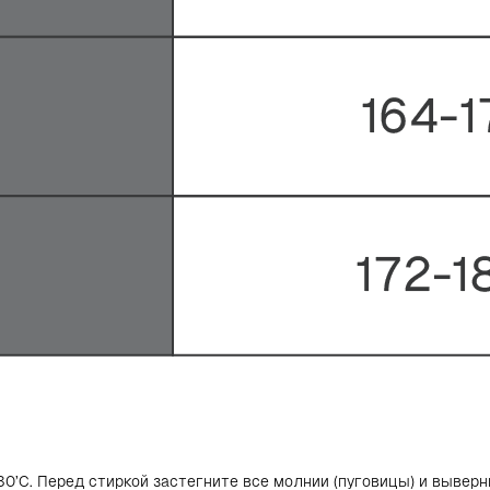
сылку и получите
вую покупку
идет промокод на скидку
0 рублей.
ых клиентов, которые
лок VALIRI STREET.
Нажимая на кнопку «Подписаться», вы даете согласие
на обработку персональных данных в соответствии с
Политикой конфиденциальности
0’С. Перед стиркой застегните все молнии (пуговицы) и вывер