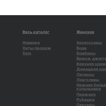
Консультация в Telegram
Instagram*
Оплата и доставка
Консультация в WhatsApp
Консультация в Telegram
Обмен и возврат
Telegram-канал
Сертификаты
VK
О бренде
Pinterest
ЫЛОК
ПУБЛИЧНАЯ ОФЕРТА
*проект Meta Platforms Inc.,
Наверх
деятельность которой запрещ