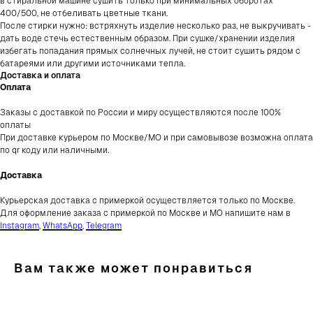
в стиральной машине сушить только при минимальных оборотах
Клиентский сервис
Контакты и соц. сети
400/500, не отбеливать цветные ткани.
После стирки нужно: встряхнуть изделие несколько раз, не выкручивать -
Консультация в WhatsApp
Консультация в Telegram
Оплата и доставка
Консультация в Telegram
дать воде стечь естественным образом. При сушке/хранении изделия
Обмен и возврат
Instagram*
избегать попадания прямых солнечных лучей, не стоит сушить рядом с
Сертификаты
Telegram-канал
О бренде
батареями или другими источниками тепла.
VK
Pinterest
Доставка и оплата
Оплата
Заказы с доставкой по России и миру осуществляются после 100%
ПОДПИШИТЕСЬ НА НАШУ РАССЫЛКУ И ПОЛУЧИТЕ
ПРОМОКОД НА 500 ₽ НА ПЕРВУЮ ПОКУПКУ
оплаты
При доставке курьером по Москве/МО и при самовывозе возможна оплата
по qr коду или наличными.
Нажимая
согласи
в соотв
Доставка
ПОДПИСАТЬСЯ
Курьерская доставка с примеркой осуществляется только по Москве.
Для оформление заказа с примеркой по Москве и МО напишите нам в
Instagram
,
WhatsApp
,
Telegram
Нажимая на кнопку «Подписаться», вы даете согласие
на обработку персональных данных в соответствии с
Политикой конфиденциальности
Вам также может понравиться