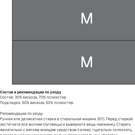
Состав и рекомендации по уходу
Состав: 30% вискоза, 70% полиэстер
Подкладка: 50% вискоза, 50% полиэстер
Женское
Весь каталог
Рекомендации по уходу:
Мужское
Sale
Ручная или деликатная стирка в стиральной машине 30’С. Перед стиркой
Новинки
застегните все молнии (пуговицы) и выверните вещь наизнанку. Стирать
Хиты продаж
желательно с мягким моющим средством (гелем), тщательно полоскать,