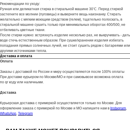
Рекомендации по уходу:
Ручная или деликатная стирка в стиральной машине 30’С. Перед стиркой
застегните все молнии (пуговицы) и выверните вещь наизнанку. Стирать
желательно с мягким моющим средством (гелем), тщательно полоскать, в
стиральной машине сушить только при минимальных оборотах 400/500, не
отбеливать цветные ткани.
После стирки нужно: встряхнуть изделие несколько раз, не выкручивать - дать
воде стечь естественным образом. При сушке/хранении изделия избегать
попадания прямых солнечных лучей, не стоит сушить рядом с батареями или
другими источниками тепла.
Доставка и оплата
Оплата
Заказы с доставкой по России и миру осуществляются после 100% оплаты
При доставке курьером по Москве/МО и при самовывозе возможна оплата
по qr коду или наличными.
Доставка
Курьерская доставка с примеркой осуществляется только по Москве. Для
Женское
Весь каталог
оформление заказа с примеркой по Москве и МО напишите нам в
Instagram
,
Мужское
WhatsApp
,
Telegram
Sale
Новинки
Хиты продаж