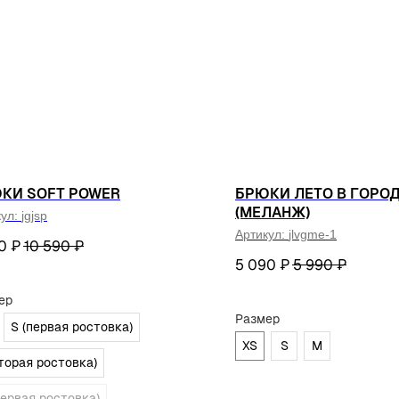
лог
Женское
Мужское
Аксессуары
Джоггеры
Свитшоты, бомберы
одаж
Боди
Бомберы
Свитеры
Футболки
Брюки, джоггеры
Верхняя одежда
Худи
Домашняя одежда
Шорты
Легинсы
Лонгсливы
КИ SOFT POWER
БРЮКИ ЛЕТО В ГОРО
Нижнее белье,
(МЕЛАНЖ)
кул:
jgjsp
купальники
Пиджаки
Артикул:
jlvgme-1
0
₽
10 590
₽
Рубашки
Свитеры
5 090
₽
5 990
₽
Топы
Фитнес линейка
ер
Футболки
Худи, свитшоты
Размер
S (первая ростовка)
Шорты
Юбки, платья
XS
S
M
вторая ростовка)
первая ростовка)