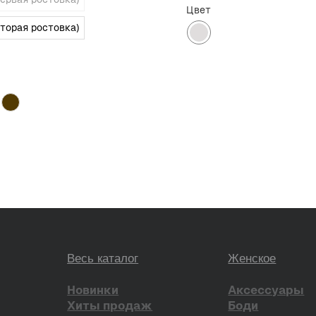
Контакты и соц. сети
Клиентский сервис
Цвет
вторая ростовка)
Консультация в Telegram
Instagram*
Оплата и доставка
Консультация в WhatsApp
Консультация в Telegram
Обмен и возврат
Telegram-канал
Сертификаты
VK
О бренде
Pinterest
ЫЛОК
ПУБЛИЧНАЯ ОФЕРТА
*проект Meta Platforms Inc.,
Наверх
деятельность которой запрещ