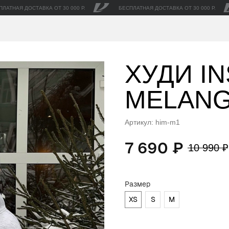
ПЛАТНАЯ ДОСТАВКА ОТ 30 000 Р.
БЕСПЛАТНАЯ ДОСТАВКА ОТ 30 000 Р.
ХУДИ IN
MELAN
Артикул:
him-m1
7 690
₽
10 990
₽
Размер
XS
S
M