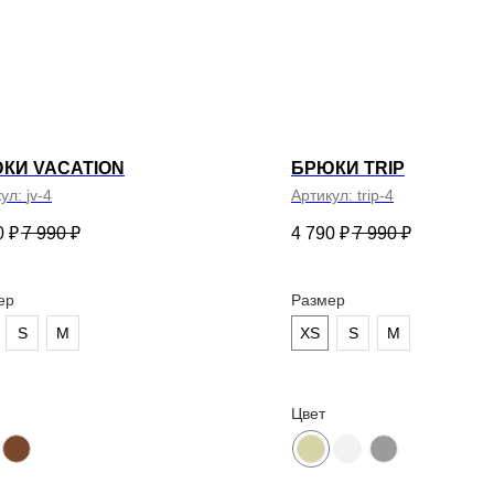
лог
Женское
Мужское
Аксессуары
Джоггеры
Свитшоты, бомберы
одаж
Боди
Бомберы
Свитеры
Футболки
Брюки, джоггеры
Верхняя одежда
Худи
Домашняя одежда
Шорты
Легинсы
КИ VACATION
БРЮКИ TRIP
Лонгсливы
кул:
jv-4
Артикул:
trip-4
Нижнее белье,
купальники
Пиджаки
0
₽
7 990
₽
4 790
₽
7 990
₽
Рубашки
Свитеры
Топы
ер
Размер
Фитнес линейка
Футболки
S
M
XS
S
M
Худи, свитшоты
Шорты
Юбки, платья
Цвет
Контакты и соц. сети
Клиентский сервис
Консультация в Telegram
Instagram*