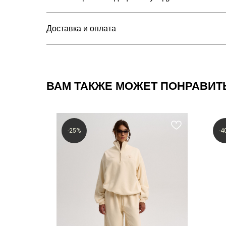
Доставка и оплата
ВАМ ТАКЖЕ МОЖЕТ ПОНРАВИТ
Подпишитесь на нашу рассы
промокод на 500 ₽ на перву
-25%
-4
После подписки на указанный e-mail приде
рублей на ваш первый заказ от 5000 рубле
Предложение действует только для новых 
не регистрировались в программе рассыло