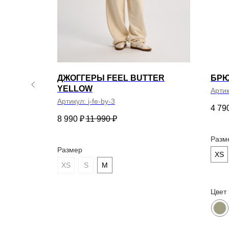
Весь ката
Новинки
© ВСЕ ПРАВА ЗАЩИЩЕНЫ. VALIRI STREET — 2026
Хиты пр
Sale
MEN'S)
ДЖОГГЕРЫ FEEL BUTTER
БРЮ
YELLOW
Арти
Артикул:
j-fe-by-3
4 79
8 990
₽
11 990
₽
Разм
Размер
XS
ПОДПИШИТЕСЬ НА НАШУ РАССЫЛКУ И ПОЛУЧИТЕ
XS
S
M
ПРОМОКОД НА 500 ₽ НА ПЕРВУЮ ПОКУПКУ
Цвет
ПОДПИСАТЬСЯ
Нажимая на кнопку «Подписаться», вы даете согласие
на обработку персональных данных в соответствии с