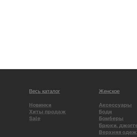
Оплата и доставка
Консультация в WhatsApp
Консультация в Telegram
Обмен и возврат
Telegram-канал
Сертификаты
VK
О бренде
Pinterest
ЫЛОК
ПУБЛИЧНАЯ ОФЕРТА
*проект Meta Platforms Inc.,
Наверх
деятельность которой запрещ