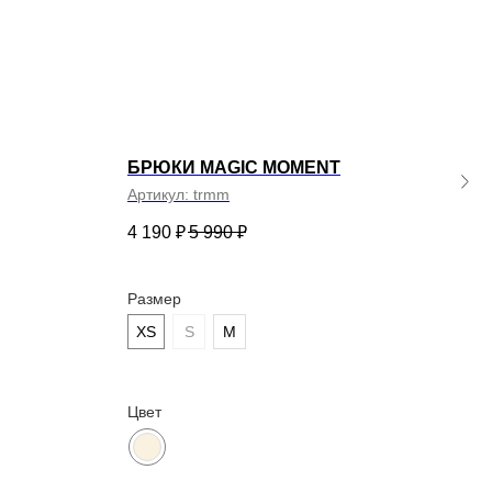
БРЮКИ MAGIC MOMENT
ДЖО
Артикул:
trmm
Арти
4 190
₽
5 990
₽
8 99
Размер
Раз
XS
S
M
XS
Цвет