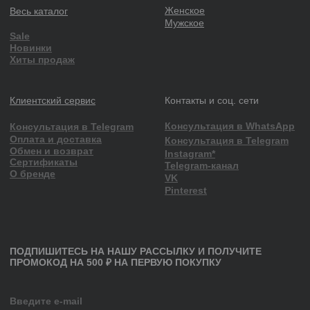
Футболки
Худи, свитшоты
Шорты
Юбки, платья