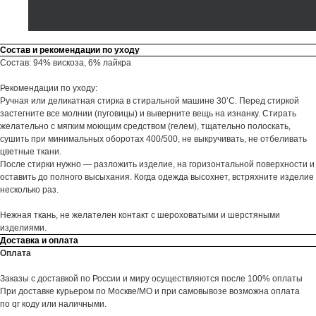
Состав и рекомендации по уходу
Состав: 94% вискоза, 6% лайкра
Рекомендации по уходу:
Ручная или деликатная стирка в стиральной машине 30’С. Перед стиркой
застегните все молнии (пуговицы) и выверните вещь на изнанку. Стирать
желательно с мягким моющим средством (гелем), тщательно полоскать,
сушить при минимальных оборотах 400/500, не выкручивать, не отбеливать
цветные ткани.
После стирки нужно — разложить изделие, на горизонтальной поверхности и
оставить до полного высыхания. Когда одежда высохнет, встряхните изделие
несколько раз.
Нежная ткань, не желателен контакт с шероховатыми и шерстяными
изделиями.
Доставка и оплата
Оплата
Заказы с доставкой по России и миру осуществляются после 100% оплаты
При доставке курьером по Москве/МО и при самовывозе возможна оплата
по qr коду или наличными.