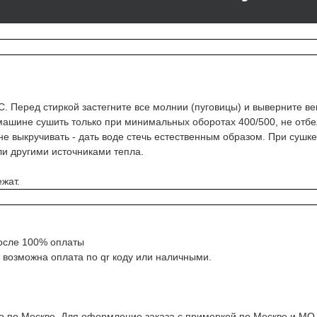
С. Перед стиркой застегните все молнии (пуговицы) и выверните 
 машине сушить только при минимальных оборотах 400/500, не отбе
 не выкручивать - дать воде стечь естественным образом. При суш
ли другими источниками тепла.
лку и получите
жат.
ю покупку
после 100% оплаты
 возможна оплата по qr коду или наличными.
т промокод на скидку 500
й.
клиентов, которые
к VALIRI STREET.
Нажимая на кнопку «Подписаться», вы даете согласие
ко по Москве. Для оформление заказа с примеркой по Москве и М
на обработку персональных данных в соответствии с