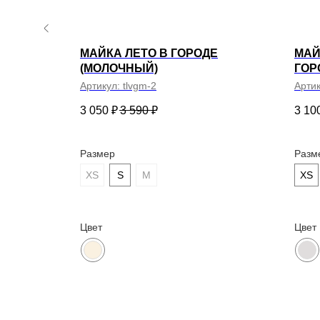
ПОДПИСАТЬСЯ
Нажимая на кнопку «Подписаться», вы даете согласие
на обработку персональных данных в соответствии с
МАЙКА ЛЕТО В ГОРОДЕ
МАЙ
Политикой конфиденциальности
(МОЛОЧНЫЙ)
ГОР
Артикул:
tlvgm-2
Арти
3 050
₽
3 590
₽
3 10
Размер
Разм
ПОЛИТИКА КОНФИДЕНЦИАЛЬНОСТИ
СОГЛАСИЕ НА ПОЛУЧЕНИЕ РАСС
XS
S
M
XS
Цвет
Цвет