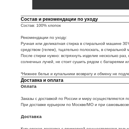
Состав и рекомендации по уходу
Состав: 100% хлопок
Рекомендации по уходу:
Ручная или деликатная стирка в стиральной машине 30’
средством (гелем), тщательно полоскать, в стиральной
После стирки нужно: встряхнуть изделие несколько раз,
солнечных лучей, не стоит сушить рядом с батареями и
Подпишитесь на нашу рассы
*Нижнее белье и купальники возврату и обмену не подле
промокод на 500 ₽ на перву
Доставка и оплата
Оплата
Заказы с доставкой по России и миру осуществляются 
При доставке курьером по Москве/МО и при самовывозе
После подписки на указанный e-mail приде
рублей на ваш первый заказ от 5000 рубле
Доставка
Предложение действует только для новых 
не регистрировались в программе рассыло
Курьерская доставка с примеркой осуществляется толь