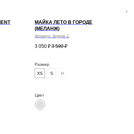
MENT
МАЙКА ЛЕТО В ГОРОДЕ
МАЙ
(МЕЛАНЖ)
ГОР
Артикул:
tlvgme-1
Арти
3 050
₽
3 590
₽
3 10
Размер
Раз
XS
S
M
XS
ена в РФ
Цвет
Цвет