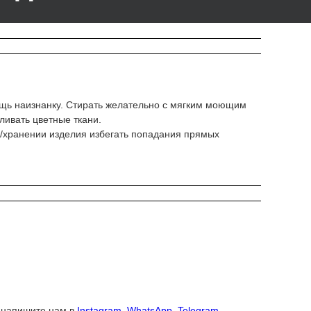
вещь наизнанку. Стирать желательно с мягким моющим
ливать цветные ткани.
ке/хранении изделия избегать попадания прямых
О напишите нам в
Instagram
,
WhatsApp
,
Telegram