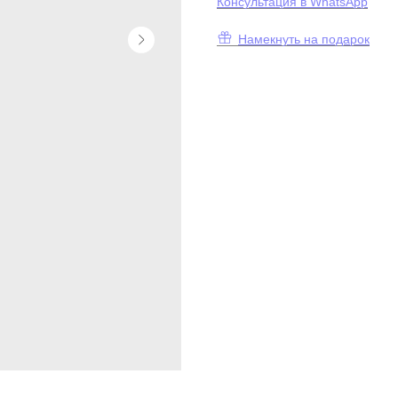
К
онсультация в WhatsApp
Намекнуть на подарок